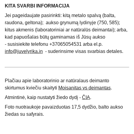
KITA SVARBI INFORMACIJA
Jei pageidaujate pasirinkti: kitą metalo spalvą (balta,
raudona, geltona); aukso grynumą lydinyje (750, 585);
kitus akmenis (laboratoriniai ar natūralūs deimantai); arba,
kad papuošalas būtų gaminamas iš Jūsų aukso
- susisiekite telefonu +37065054531 arba el.p.
info@juvelyrika.in
- suderinsime visas svarbias detales.
Plačiau apie laboratorinio ar natūralaus deimanto
skirtumus kviečiu skaityti
Moisanitas vs deimantas
.
Atmintinė, kaip nustatyti žiedo dydį -
ČIA
.
Foto nuotraukoje pavaizduotas 17,5 dydžio, balto aukso
žiedas su safyrais.