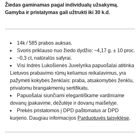
Žiedas gaminamas pagal individualų užsakymą.
Gamyba ir pristatymas gali užtrukti iki 30 k.d.
14k / 585 prabos auksas.
Svoris priklauso nuo žiedo dydžio: ~4,17 g. ± 10 proc.
~0,3 ct, natūralūs safyrai.
Visi Indrės Lukošienės Juvelyrika papuošalai atitinka
Lietuvos prabavimo rūmų keliamus reikalavimus, yra
pažymėti kokybės ženklais: praba, atsakomybės ženklu,
privalomu brangakmenių sertifikatu.
Papuošalai siunčiami elegantiškame vardiniame
dovanų įpakavime, dėžutėje ir dovanų maišelyje.
Prekės pristatomos į DPD paštomatus ar DPD
kurjerio. Daugiau informacijos
Parduotuvės taisyklėse
.