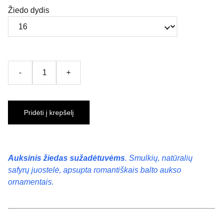
Žiedo dydis
-
+
Pridėti į krepšelį
Auksinis žiedas sužadėtuvėms
. Smulkių, natūralių
safyrų juostelė, apsupta romantiškais balto aukso
ornamentais.